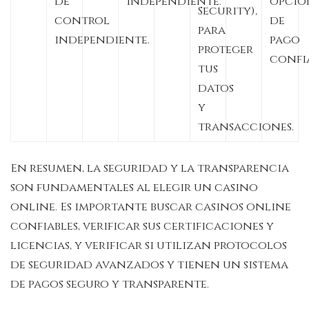
de
independiente.
opcio
Security),
control
de
para
independiente.
pago
proteger
confia
tus
datos
y
transacciones.
En resumen, la seguridad y la transparencia
son fundamentales al elegir un casino
online. Es importante buscar casinos online
confiables, verificar sus certificaciones y
licencias, y verificar si utilizan protocolos
de seguridad avanzados y tienen un sistema
de pagos seguro y transparente.