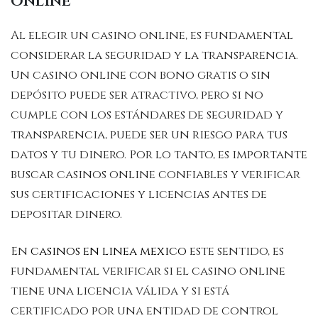
online
Al elegir un casino online, es fundamental
considerar la seguridad y la transparencia.
Un casino online con bono gratis o sin
depósito puede ser atractivo, pero si no
cumple con los estándares de seguridad y
transparencia, puede ser un riesgo para tus
datos y tu dinero. Por lo tanto, es importante
buscar casinos online confiables y verificar
sus certificaciones y licencias antes de
depositar dinero.
En
casinos en linea mexico
este sentido, es
fundamental verificar si el casino online
tiene una licencia válida y si está
certificado por una entidad de control