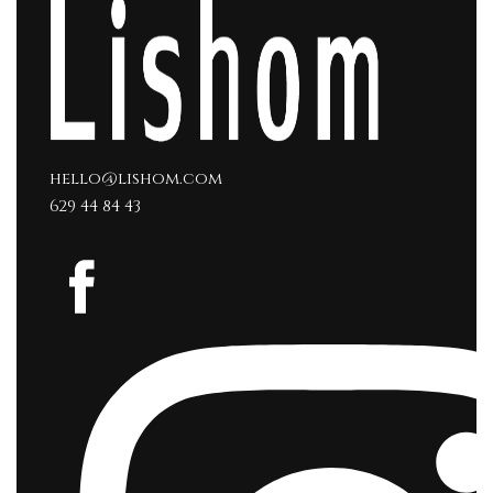
hello@lishom.com
629 44 84 43