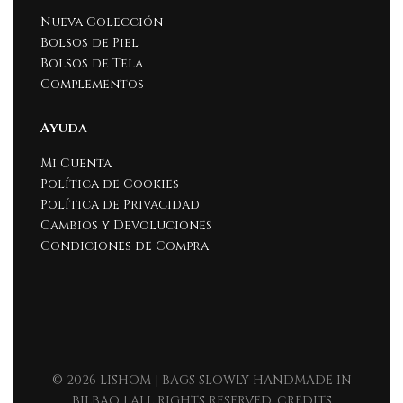
Nueva Colección
Bolsos de Piel
Bolsos de Tela
Complementos
Ayuda
Mi Cuenta
Política de Cookies
Política de Privacidad
Cambios y Devoluciones
Condiciones de Compra
© 2026 LISHOM | BAGS SLOWLY HANDMADE IN
BILBAO | ALL RIGHTS RESERVED. CREDITS