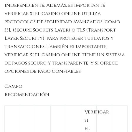
independiente. Además, es importante
verificar si el casino online utiliza
protocolos de seguridad avanzados, como
SSL (Secure Sockets Layer) o TLS (Transport
Layer Security), para proteger tus datos y
transacciones. También es importante
verificar si el casino online tiene un sistema
de pagos seguro y transparente, y si ofrece
opciones de pago confiables.
Campo
Recomendación
Verificar
si
el