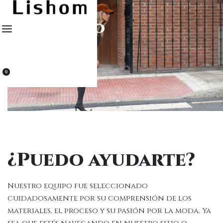
Skip
Inicio
›
Contacto
to
Contacto
content
0
OPEN
CART
OPEN
ACCOUNT
DETAILS
¿Puedo ayudarte?
Nuestro equipo fue seleccionado
cuidadosamente por su comprensión de los
materiales, el proceso y su pasión por la moda. Ya